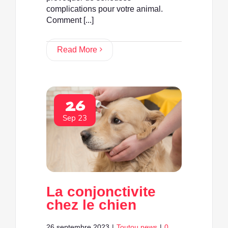
complications pour votre animal.
Comment [...]
Read More
26
Sep 23
La conjonctivite
chez le chien
26 septembre 2023
|
Toutou news
|
0