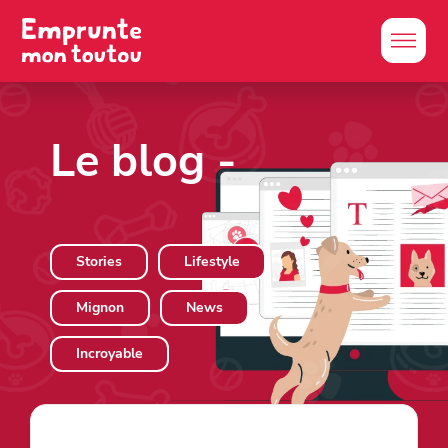
Le blog
-
Stories
Lifestyle
Mignon
News
Incroyable