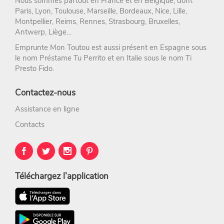
Nous sommes partout en France et en Belgique, dont
Paris
,
Lyon
,
Toulouse
,
Marseille
,
Bordeaux
,
Nice
,
Lille
,
Montpellier
,
Reims
,
Rennes
,
Strasbourg
, Bruxelles,
Antwerp, Liège…
Emprunte Mon Toutou est aussi présent en Espagne sous
le nom
Préstame Tu Perrito
et en Italie sous le nom
Ti
Presto Fido
.
Contactez-nous
Assistance en ligne
Contacts
Téléchargez l’application