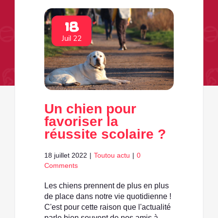
18
Juil 22
Un chien pour
favoriser la
réussite scolaire ?
18 juillet 2022
|
Toutou actu
|
0
Comments
Les chiens prennent de plus en plus
de place dans notre vie quotidienne !
C'est pour cette raison que l'actualité
parle bien souvent de nos amis à