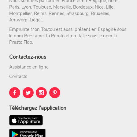
Nous sommes partout en France et en Belgique, dont
Paris
,
Lyon
,
Toulouse
,
Marseille
,
Bordeaux
,
Nice
,
Lille
,
Montpellier
,
Reims
,
Rennes
,
Strasbourg
, Bruxelles,
Antwerp, Liège…
Emprunte Mon Toutou est aussi présent en Espagne sous
le nom
Préstame Tu Perrito
et en Italie sous le nom
Ti
Presto Fido
.
Contactez-nous
Assistance en ligne
Contacts
Téléchargez l’application