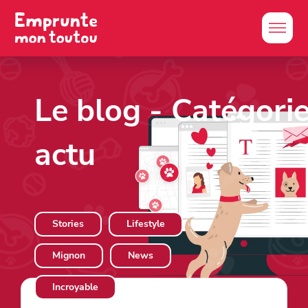
Le blog
- Catégorie
actu
Stories
Lifestyle
Mignon
News
Incroyable