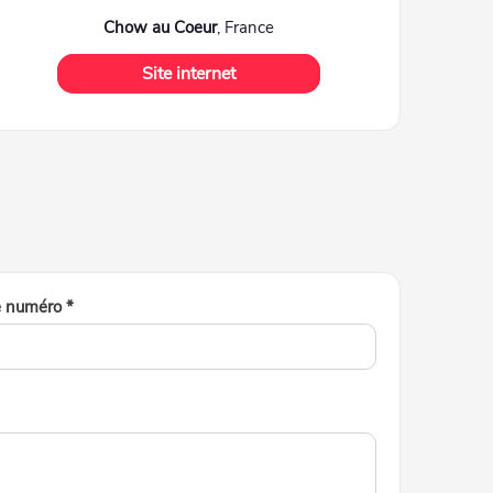
Chow au Coeur
, France
Site internet
e numéro *