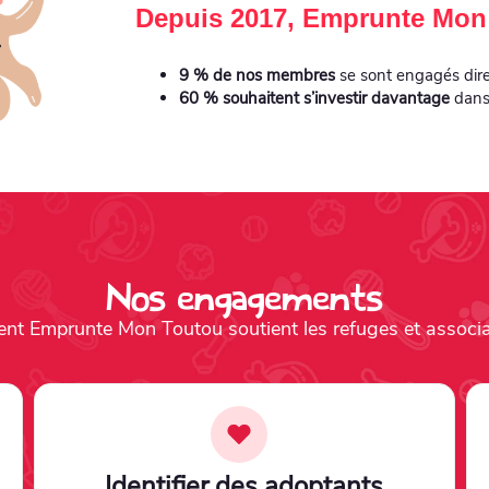
Depuis 2017, Emprunte Mon 
9 % de nos membres
se sont engagés dire
60 % souhaitent s’investir davantage
dans 
Nos engagements
t Emprunte Mon Toutou soutient les refuges et associa
Identifier des adoptants