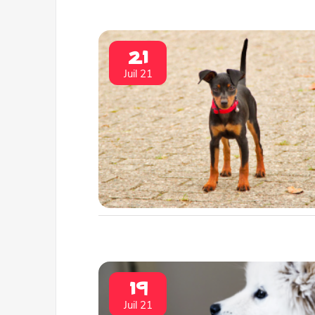
21
Juil 21
19
Juil 21