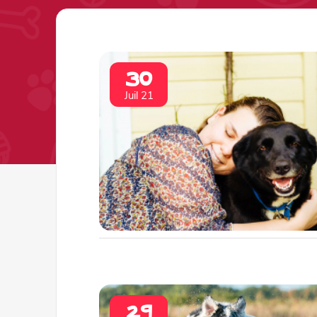
30
Juil 21
29