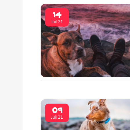
14
Juil 21
09
Juil 21