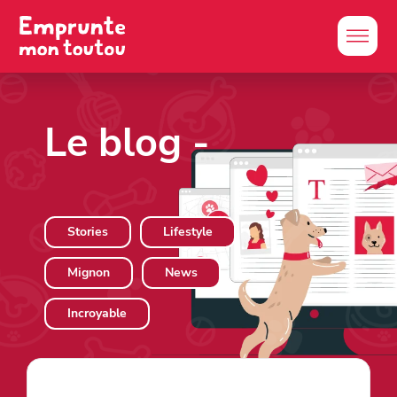
Le blog
-
Stories
Lifestyle
Mignon
News
Incroyable