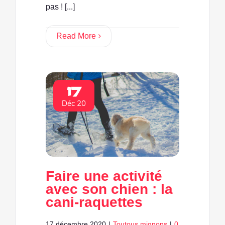
pas ! [...]
Read More
17
Déc 20
Faire une activité
avec son chien : la
cani-raquettes
17 décembre 2020
|
Toutous mignons
|
0