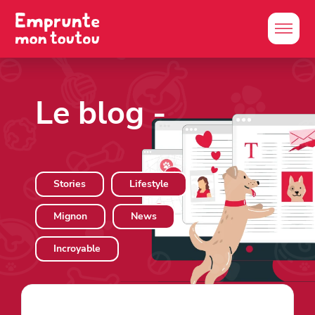
Le blog
-
Stories
Lifestyle
Mignon
News
Incroyable