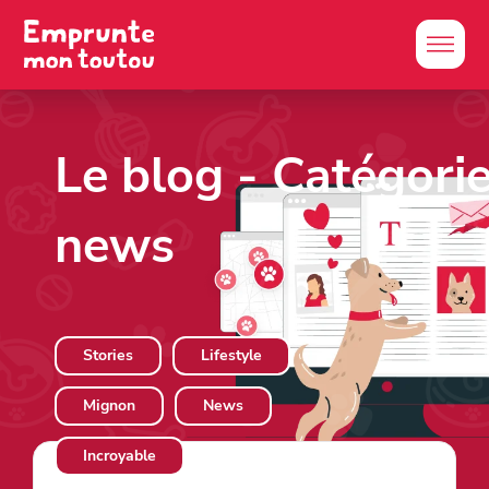
Le blog
- Catégorie
news
Stories
Lifestyle
Mignon
News
Incroyable