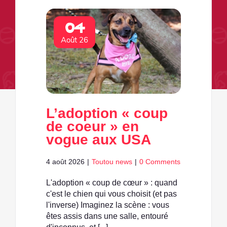
04
Août 26
L’adoption « coup
de coeur » en
vogue aux USA
4 août 2026
|
Toutou news
|
0 Comments
L'adoption « coup de cœur » : quand
c'est le chien qui vous choisit (et pas
l'inverse) Imaginez la scène : vous
êtes assis dans une salle, entouré