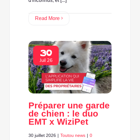
d'inconnus, et [...]
Read More
30
Juil 26
Préparer une garde
de chien : le duo
EMT x WiziPet
30 juillet 2026
|
Toutou news
|
0