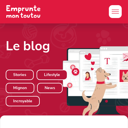
Le blog
Stories
Lifestyle
Mignon
News
Incroyable