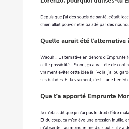
Lorenzo, pourquoi utilises-tu
Depuis que j’ai des soucis de santé, c’était l’
chien allait pouvoir être baladé par des nouno
Quelle aurait été l’alternativ
Waouh… L’alternative en dehors d’Emprunte Mon 
cette possibilité… Sinon, ça aurait été de cont
vraiment éviter cette idée là ! Voilà, j’ai pu gar
ses balades. Et là vraiment, c’est… une bénédic
Que t’a apporté Emprunte Mon
Je m’étais dit que je n’ai pas le droit d’être ma
Et du coup, ça m’enlève une pression inutile, en
m’absenter, au moins, je me dis « ouf », il y a 