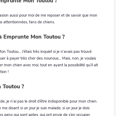
 Emprunte Mon Toutou ?
occasion aussi pour moi de me reposer et de savoir que mon
us attentionnées, fans de chiens.
e à Emprunte Mon Toutou ?
Toutou… J’étais très inquiet si je n’avais pas trouvé
inuer à payer très cher des nounous… Mais, non, je voulais
der mon chien avec moi, tout en ayant la possibilité qu’il ait
tion !
 Toutou ?
lade, je n’ai pas le droit d’être indisponible pour mon chien.
 me disant si un jour je suis malade, si un jour je dois
des gens qui sont aptes, qui ont envie de s’en occuper.