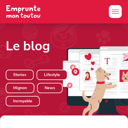
Le blog
Stories
Lifestyle
Mignon
News
Incroyable