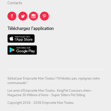
Contacts
Téléchargez l’application
Séduit par
Emprunte Mon Toutou
? N'hésitez pas,
rejoignez notre
communauté !
Les amis d'Emprunte Mon Toutou : KingPet
Concours chien
-
Magazine
30 Millions d'Amis
-
Super Sitters Pet Sitting
Copyright 2016 - 2026 Emprunte Mon Toutou