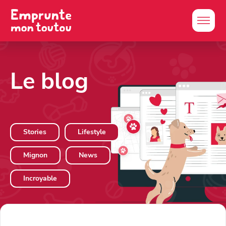
Le blog
Stories
Lifestyle
Mignon
News
Incroyable