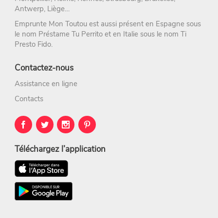
Antwerp, Liège…
Emprunte Mon Toutou est aussi présent en Espagne sous
le nom
Préstame Tu Perrito
et en Italie sous le nom
Ti
Presto Fido
.
Contactez-nous
Assistance en ligne
Contacts
Téléchargez l’application