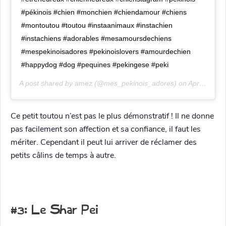
#pékinois #chien #monchien #chiendamour #chiens
#montoutou #toutou #instaanimaux #instachien
#instachiens #adorables #mesamoursdechiens
#mespekinoisadores #pekinoislovers #amourdechien
#happydog #dog #pequines #pekingese #peki
A post shared by
amez
(@mes_pekinois_adores) on
Apr 11, 2020 at 11:34pm PDT
Ce petit toutou n’est pas le plus démonstratif ! Il ne donne
pas facilement son affection et sa confiance, il faut les
mériter. Cependant il peut lui arriver de réclamer des
petits câlins de temps à autre.
#3: Le Shar Pei