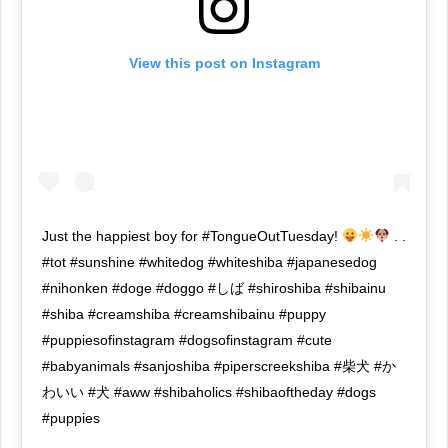
View this post on Instagram
Just the happiest boy for #TongueOutTuesday!
. .
#tot #sunshine #whitedog #whiteshiba #japanesedog
#nihonken #doge #doggo #しば #shiroshiba #shibainu
#shiba #creamshiba #creamshibainu #puppy
#puppiesofinstagram #dogsofinstagram #cute
#babyanimals #sanjoshiba #piperscreekshiba #柴犬 #か
わいい #犬 #aww #shibaholics #shibaoftheday #dogs
#puppies