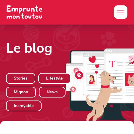
Le blog
Stories
Lifestyle
Mignon
News
Incroyable