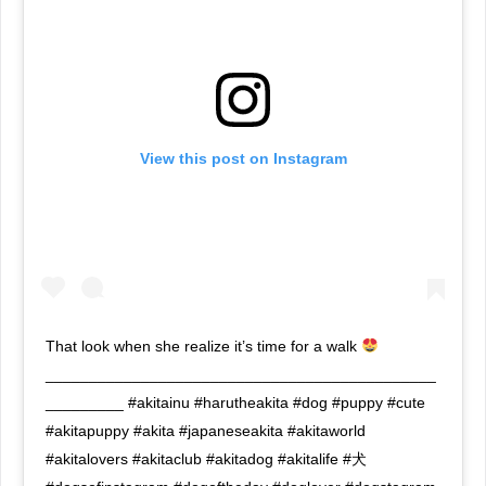
View this post on Instagram
That look when she realize it’s time for a walk
_____________________________________________
_________ #akitainu #harutheakita #dog #puppy #cute
#akitapuppy #akita #japaneseakita #akitaworld
#akitalovers #akitaclub #akitadog #akitalife #犬