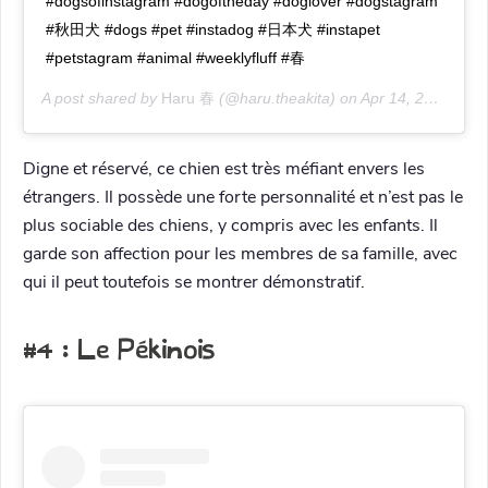
#dogsofinstagram #dogoftheday #doglover #dogstagram
#秋田犬 #dogs #pet #instadog #日本犬 #instapet
#petstagram #animal #weeklyfluff #春
A post shared by
Haru 春
(@haru.theakita) on
Apr 14, 2020 at 4:10am PDT
Digne et réservé, ce chien est très méfiant envers les
étrangers. Il possède une forte personnalité et n’est pas le
plus sociable des chiens, y compris avec les enfants. Il
garde son affection pour les membres de sa famille, avec
qui il peut toutefois se montrer démonstratif.
#4 : Le Pékinois