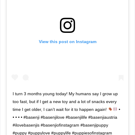
View this post on Instagram
I turn 3 months young today! My humans say I grow up
too fast, but if I get a new toy and a lot of snacks every
time I get older, I can’t wait for it to happen again!
•
• • • • #basenji #basenjilove #basenjilife #basenjiaustria
#ilovebasenjis #basenjiofinstagram #basenjipuppy
#puppy #puppylove #puppylife #puppiesofinstagram