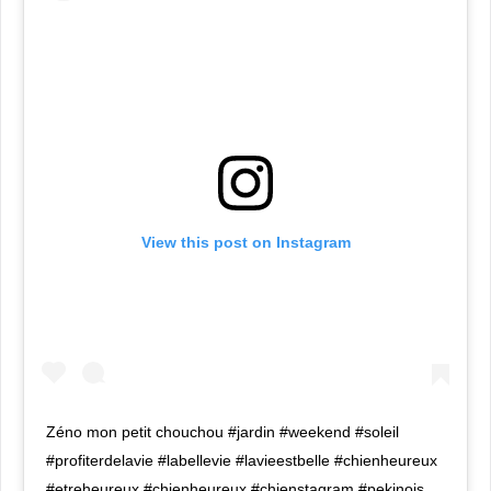
View this post on Instagram
Zéno mon petit chouchou #jardin #weekend #soleil
#profiterdelavie #labellevie #lavieestbelle #chienheureux
#etreheureux #chienheureux #chienstagram #pekinois