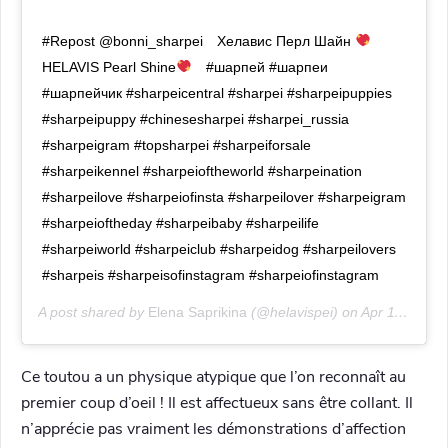
#Repost @bonni_sharpei⠀ Хелавис Перл Шайн
⠀
HELAVIS Pearl Shine
⠀ #шарпей #шарпеи
#шарпейчик #sharpeicentral #sharpei #sharpeipuppies
#sharpeipuppy #chinesesharpei #sharpei_russia
#sharpeigram #topsharpei #sharpeiforsale
#sharpeikennel #sharpeioftheworld #sharpeination
#sharpeilove #sharpeiofinsta #sharpeilover #sharpeigram
#sharpeioftheday #sharpeibaby #sharpeilife
#sharpeiworld #sharpeiclub #sharpeidog #sharpeilovers
#sharpeis #sharpeisofinstagram #sharpeiofinstagram
A post shared by
Elena Saprikina
(@helavispei) on
Apr 11, 2020 at 11:12pm PDT
Ce toutou a un physique atypique que l’on reconnaît au
premier coup d’oeil ! Il est affectueux sans être collant. Il
n’apprécie pas vraiment les démonstrations d’affection