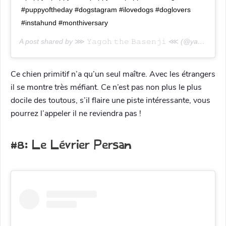
#puppyoftheday #dogstagram #ilovedogs #doglovers
#instahund #monthiversary
A post shared by
⋙ 𝚈𝚊𝚐𝚘𝚑 𝚝𝚑𝚎 𝙱𝚊𝚜𝚎𝚗𝚓𝚒 ⋘
(@yagoh.the.basenji) on
Ce chien primitif n’a qu’un seul maître. Avec les étrangers
il se montre très méfiant. Ce n’est pas non plus le plus
docile des toutous, s’il flaire une piste intéressante, vous
pourrez l’appeler il ne reviendra pas !
#8: Le Lévrier Persan