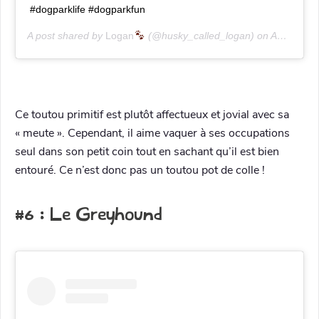
#dogparklife #dogparkfun
A post shared by
Logan
(@husky_called_logan) on
Apr 14, 2020 at 6:49am PDT
Ce toutou primitif est plutôt affectueux et jovial avec sa
« meute ». Cependant, il aime vaquer à ses occupations
seul dans son petit coin tout en sachant qu’il est bien
entouré. Ce n’est donc pas un toutou pot de colle !
#6 : Le Greyhound