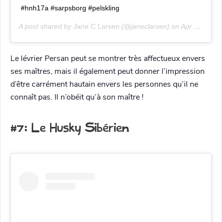
#hnh17a #sarpsborg #pelskling
A post shared by
Jane C Larsen
(@janeclarsen) on
Apr 13, 2020 at 1:04am PDT
Le lévrier Persan peut se montrer très affectueux envers
ses maîtres, mais il également peut donner l’impression
d’être carrément hautain envers les personnes qu’il ne
connaît pas. Il n’obéit qu’à son maître !
#7: Le Husky Sibérien