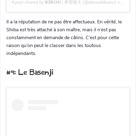
A post shared by
𝗞𝗜𝗕𝗢𝗨 | 希望柴犬
(@kiboushibainu) on
Apr 14
Il a la réputation de ne pas être affectueux. En vérité, le
Shiba est très attaché à son maître, mais il n’est pas
constamment en demande de câlins. C’est pour cette
raison qu’on peut le classer dans les toutous
indépendants.
#9: Le Basenji