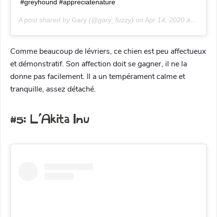
#greyhound #appreciatenature
A post shared by
Gary
(@gary_fuzzy) on
Apr 14, 2020 at 4:26am PDT
Comme beaucoup de lévriers, ce chien est peu affectueux
et démonstratif. Son affection doit se gagner, il ne la
donne pas facilement. Il a un tempérament calme et
tranquille, assez détaché.
#5: L’Akita Inu