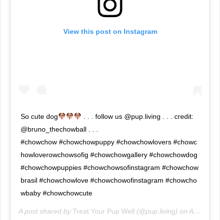
View this post on Instagram
So cute dog
. . . follow us @pup.living . . . credit:
@bruno_thechowball . . .
#chowchow #chowchowpuppy #chowchowlovers #chowc
howloverowchowsofig #chowchowgallery #chowchowdog
#chowchowpuppies #chowchowsofinstagram #chowchow
brasil #chowchowlove #chowchowofinstagram #chowcho
wbaby #chowchowcute
A post shared by
Treat Your Pup Well
(@pup.living) on
Apr 14, 2020 at 6:27am PDT