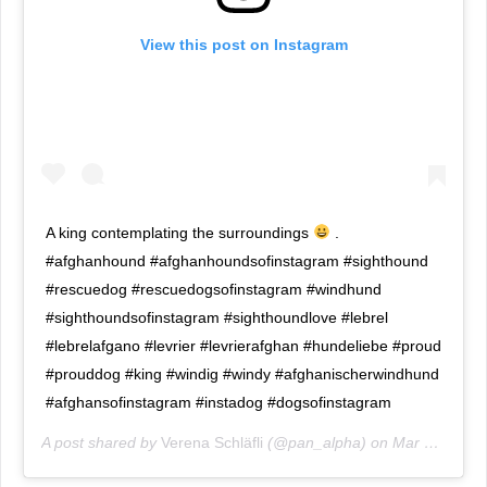
View this post on Instagram
A king contemplating the surroundings
.
#afghanhound #afghanhoundsofinstagram #sighthound
#rescuedog #rescuedogsofinstagram #windhund
#sighthoundsofinstagram #sighthoundlove #lebrel
#lebrelafgano #levrier #levrierafghan #hundeliebe #proud
#prouddog #king #windig #windy #afghanischerwindhund
#afghansofinstagram #instadog #dogsofinstagram
A post shared by
Verena Schläfli
(@pan_alpha) on
Mar 22, 2020 at 5:29am PDT