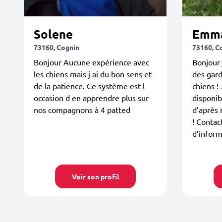
Solene
Emm
73160, Cognin
73160, C
Bonjour Aucune expérience avec
Bonjour 
les chiens mais j ai du bon sens et
des gard
de la patience. Ce système est l
chiens ! 
occasion d en apprendre plus sur
disponib
nos compagnons à 4 patted
d’après 
! Contac
d’inform
Voir son profil