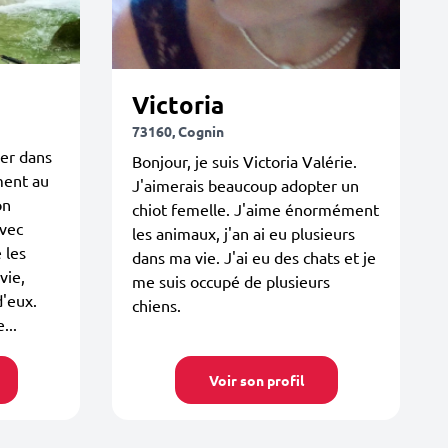
Victoria
73160, Cognin
er dans
Bonjour, je suis Victoria Valérie.
ement au
J'aimerais beaucoup adopter un
on
chiot femelle. J'aime énormément
avec
les animaux, j'an ai eu plusieurs
 les
dans ma vie. J'ai eu des chats et je
vie,
me suis occupé de plusieurs
'eux.
chiens.
...
Voir son profil