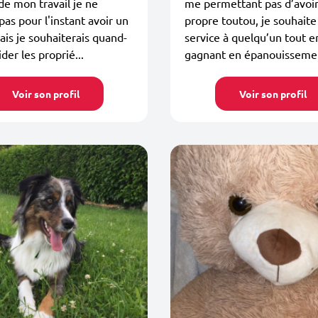
de mon travail je ne
me permettant pas d’avoi
pas pour l'instant avoir un
propre toutou, je souhaite
ais je souhaiterais quand-
service à quelqu’un tout e
er les proprié...
gagnant en épanouisseme
Voir son profil
Voir son profil