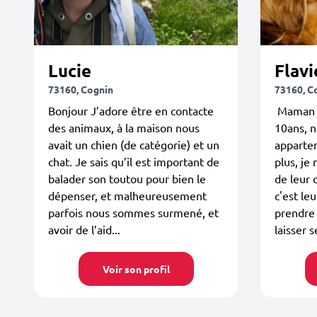
Lucie
Flavi
73160, Cognin
73160, C
Bonjour J’adore être en contacte
Maman d
des animaux, à la maison nous
10ans, n
avait un chien (de catégorie) et un
appartem
chat. Je sais qu’il est important de
plus, je
balader son toutou pour bien le
de leur 
dépenser, et malheureusement
c'est le
parfois nous sommes surmené, et
prendre 
avoir de l’aid...
laisser s
Voir son profil