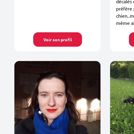
décalés 
préfère 
chien..m
même aid
Voir son profil