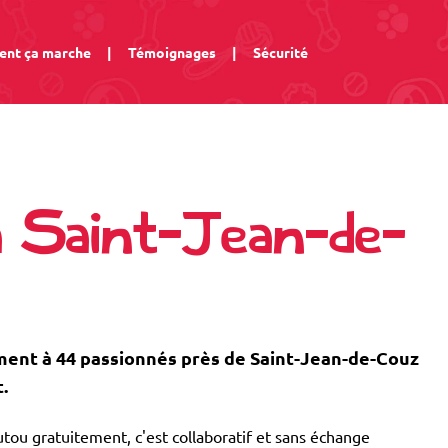
nt ça marche
|
Témoignages
|
Sécurité
à Saint-Jean-de-
ent à 44 passionnés près de Saint-Jean-de-Couz
.
tou gratuitement, c'est collaboratif et sans échange