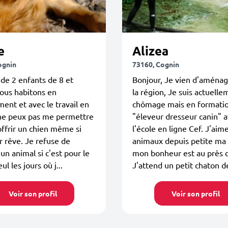
e
Alizea
ognin
73160, Cognin
e 2 enfants de 8 et
Bonjour, Je vien d'aménag
ous habitons en
la région, Je suis actuell
ent et avec le travail en
chômage mais en formati
 ne peux pas me permettre
"éleveur dresseur canin" 
offrir un chien même si
l'école en ligne Cef. J'aime
ur rêve. Je refuse de
animaux depuis petite ma 
un animal si c'est pour le
mon bonheur est au près d
eul les jours où j...
J'attend un petit chaton de
Voir son profil
Voir son profil