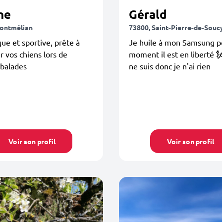
ne
Gérald
ontmélian
73800, Saint-Pierre-de-Souc
e et sportive, prête à
Je huile à mon Samsung p
 vos chiens lors de
moment il est en liberté 🗽
 balades
ne suis donc je n'ai rien
Voir son profil
Voir son profil