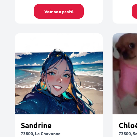
Voir son profil
Sandrine
Chlo
73800, La Chavanne
73800, S