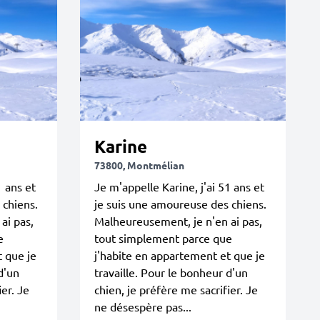
Karine
73800, Montmélian
1 ans et
Je m'appelle Karine, j'ai 51 ans et
 chiens.
je suis une amoureuse des chiens.
ai pas,
Malheureusement, je n'en ai pas,
e
tout simplement parce que
t que je
j'habite en appartement et que je
d'un
travaille. Pour le bonheur d'un
ier. Je
chien, je préfère me sacrifier. Je
ne désespère pas...