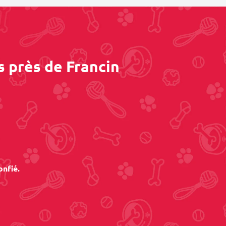
s près de Francin
onfié.