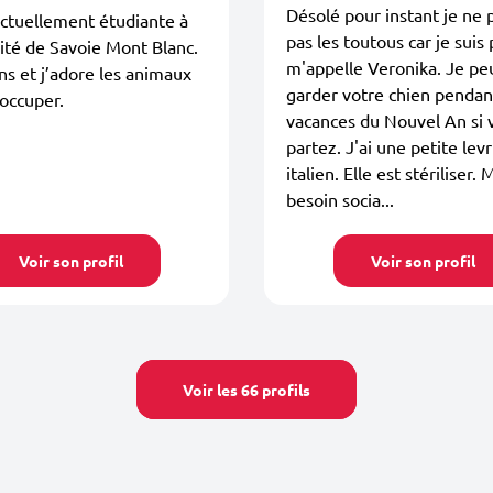
Désolé pour instant je ne 
actuellement étudiante à
pas les toutous car je suis 
sité de Savoie Mont Blanc.
m'appelle Veronika. Je pe
ans et j’adore les animaux
garder votre chien pendan
occuper.
vacances du Nouvel An si 
partez. J'ai une petite levr
italien. Elle est stériliser.
besoin socia...
Voir son profil
Voir son profil
Voir les 66 profils