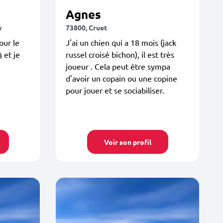
Agnes
y
73800, Cruet
our le
J'ai un chien qui a 18 mois (jack
 et je
russel croisé bichon), il est très
joueur . Cela peut être sympa
d'avoir un copain ou une copine
pour jouer et se sociabiliser.
Voir son profil