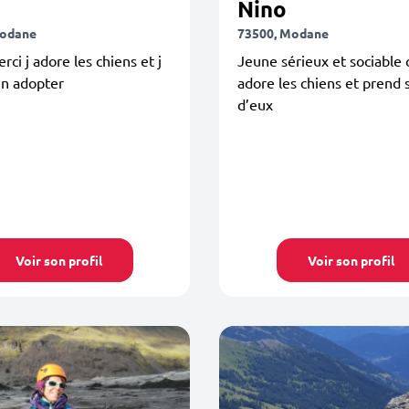
Nino
Modane
73500, Modane
rci j adore les chiens et j
Jeune sérieux et sociable 
en adopter
adore les chiens et prend 
d’eux
Voir son profil
Voir son profil