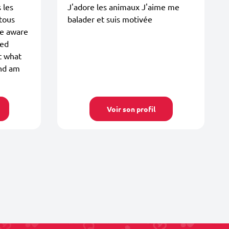
 les
J'adore les animaux J'aime me
 tous
balader et suis motivée
are aware
ted
t what
and am
Voir son profil