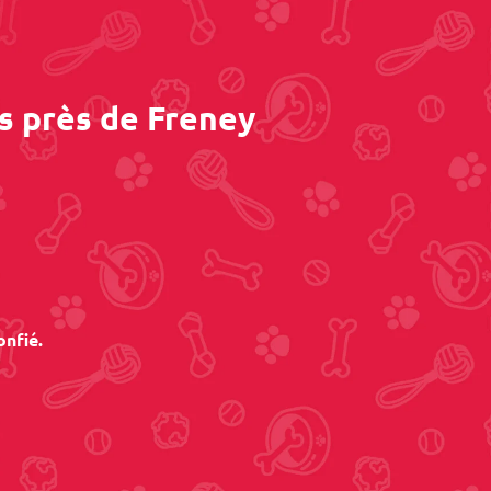
s près de Freney
onfié.