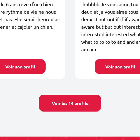
 de 6 ans rêve d'un chien
.hhhbbb Je vous aime tous
re rythme de vie ne nous
deux et je vous aime tous
t pas. Elle serait heureuse
deux I I not not if if if aw
ner et cajoler un chien.
aware but but but interes
interested interested wha
what to to to to and and 
am am
Voir son profil
Voir son profil
Voir les 14 profils