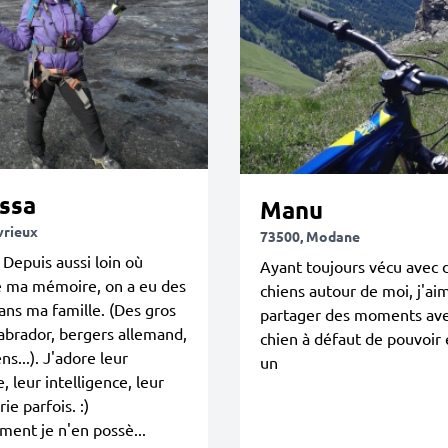
ssa
Manu
vrieux
73500, Modane
 Depuis aussi loin où
Ayant toujours vécu avec 
 ma mémoire, on a eu des
chiens autour de moi, j'ai
ans ma famille. (Des gros
partager des moments av
labrador, bergers allemand,
chien à défaut de pouvoir 
ns...). J'adore leur
un
, leur intelligence, leur
ie parfois. :)
ment je n'en possè...