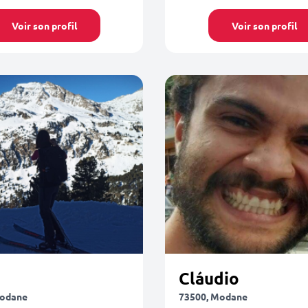
Voir son profil
Voir son profil
Cláudio
Modane
73500, Modane