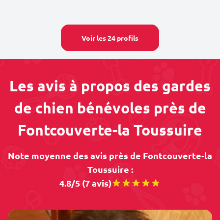
Voir les 24 profils
Les avis à propos des gardes
de chien bénévoles près de
Fontcouverte-la Toussuire
Note moyenne des avis près de Fontcouverte-la
Toussuire :
4.8/5 (7 avis)