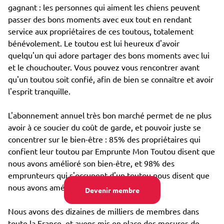
gagnant : les personnes qui aiment les chiens peuvent
passer des bons moments avec eux tout en rendant
service aux propriétaires de ces toutous, totalement
bénévolement. Le toutou est lui heureux d'avoir
quelqu'un qui adore partager des bons moments avec lui
et le chouchouter. Vous pouvez vous rencontrer avant
qu'un toutou soit confié, afin de bien se connaître et avoir
l'esprit tranquille.
L'abonnement annuel très bon marché permet de ne plus
avoir à ce soucier du coût de garde, et pouvoir juste se
concentrer sur le bien-être : 85% des propriétaires qui
confient leur toutou par Emprunte Mon Toutou disent que
nous avons amélioré son bien-être, et 98% des
emprunteurs qui s'occupent d'un toutou nous disent que
nous avons amélioré leur propre bien-être.
Devenir membre
Nous avons des dizaines de milliers de membres dans
toute la France, et avons mis en place des mesures de