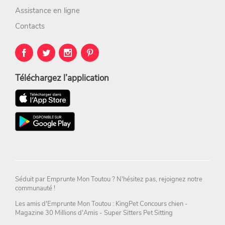
Assistance en ligne
Contacts
Téléchargez l’application
Séduit par
Emprunte Mon Toutou
? N'hésitez pas,
rejoignez notre
communauté !
Les amis d'Emprunte Mon Toutou : KingPet
Concours chien
-
Magazine
30 Millions d'Amis
-
Super Sitters Pet Sitting