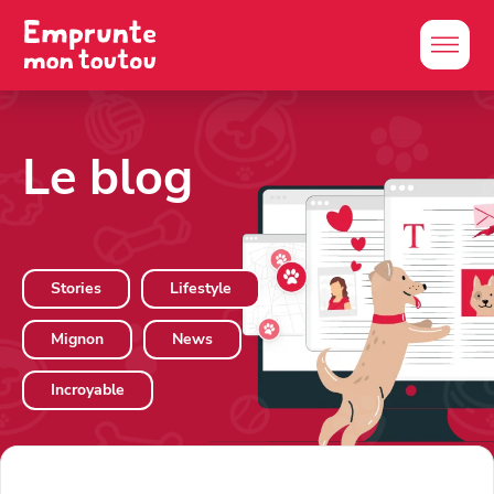
Le blog
Stories
Lifestyle
Mignon
News
Incroyable