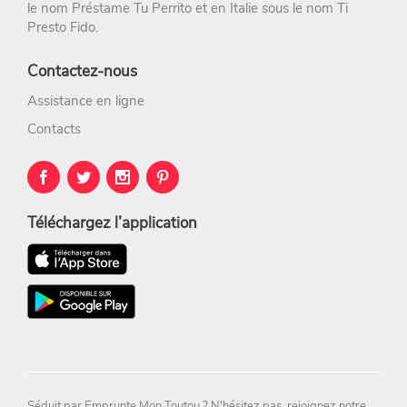
le nom
Préstame Tu Perrito
et en Italie sous le nom
Ti
Presto Fido
.
Contactez-nous
Assistance en ligne
Contacts
Téléchargez l’application
Séduit par
Emprunte Mon Toutou
? N'hésitez pas,
rejoignez notre