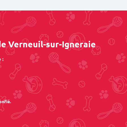
de Verneuil-sur-Igneraie
 :
onfié.