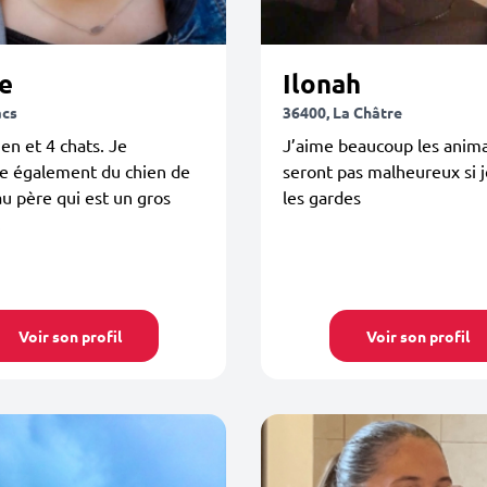
e
Ilonah
acs
36400, La Châtre
ien et 4 chats. Je
J’aime beaucoup les anima
e également du chien de
seront pas malheureux si 
 père qui est un gros
les gardes
.
Voir son profil
Voir son profil