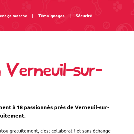
nt ça marche
|
Témoignages
|
Sécurité
 Verneuil-sur-
nt à 18 passionnés près de Verneuil-sur-
tuitement.
tou gratuitement, c'est collaboratif et sans échange