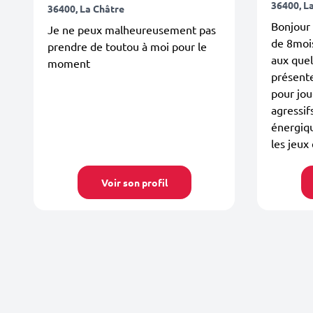
36400, L
36400, La Châtre
Bonjour 
Je ne peux malheureusement pas
de 8mois
prendre de toutou à moi pour le
aux quel
moment
présent
pour joue
agressif
énergiqu
les jeux 
Voir son profil