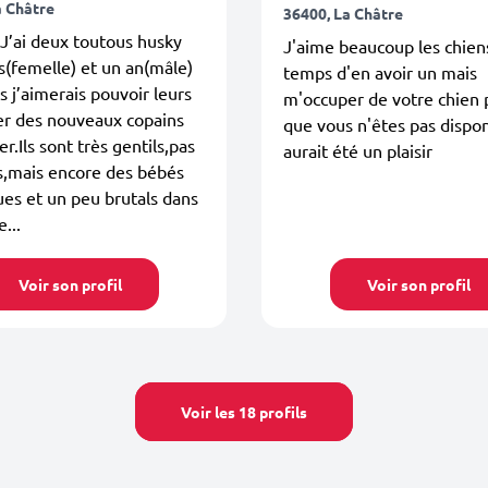
a Châtre
36400, La Châtre
J’ai deux toutous husky
J'aime beaucoup les chiens
(femelle) et un an(mâle)
temps d'en avoir un mais
s j’aimerais pouvoir leurs
m'occuper de votre chien
er des nouveaux copains
que vous n'êtes pas dispon
r.Ils sont très gentils,pas
aurait été un plaisir
s,mais encore des bébés
es et un peu brutals dans
e...
Voir son profil
Voir son profil
Voir les 18 profils