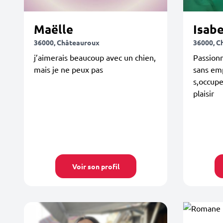
Maëlle
Isabe
36000, Châteauroux
36000, C
j’aimerais beaucoup avec un chien,
Passion
mais je ne peux pas
sans emp
s,occupe
plaisir
Voir son profil