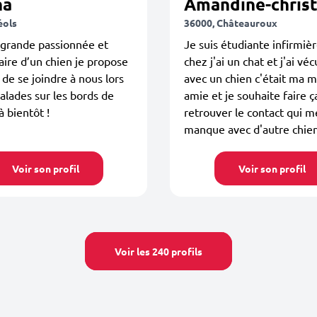
na
Amandine-christ
éols
36000, Châteauroux
 grande passionnée et
Je suis étudiante infirmièr
aire d’un chien je propose
chez j'ai un chat et j'ai vé
 de se joindre à nous lors
avec un chien c'était ma m
alades sur les bords de
amie et je souhaite faire ç
à bientôt !
retrouver le contact qui m
manque avec d'autre chie
Voir son profil
Voir son profil
Voir les 240 profils