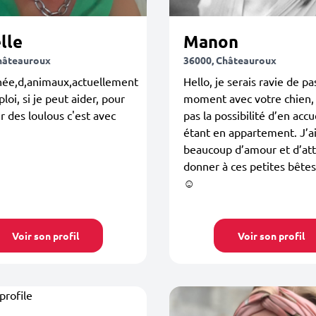
lle
Manon
hâteauroux
36000, Châteauroux
née,d,animaux,actuellement
Hello, je serais ravie de p
loi, si je peut aider, pour
moment avec votre chien, j
r des loulous c'est avec
pas la possibilité d’en accue
étant en appartement. J’a
beaucoup d’amour et d’att
donner à ces petites bêtes
☺️
Voir son profil
Voir son profil