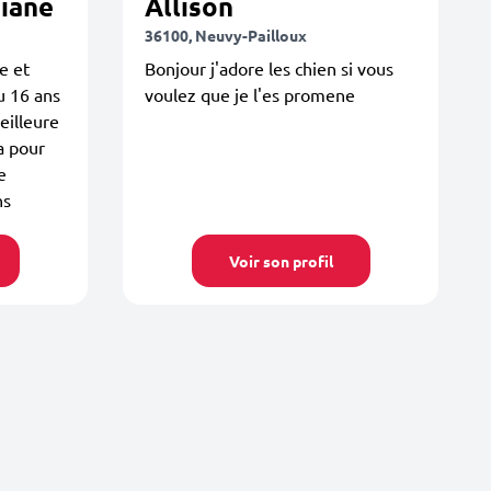
iane
Allison
36100, Neuvy-Pailloux
e et
Bonjour j'adore les chien si vous
cu 16 ans
voulez que je l'es promene
eilleure
a pour
e
ns
Voir son profil