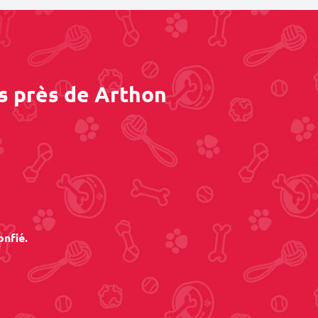
s près de Arthon
onfié.