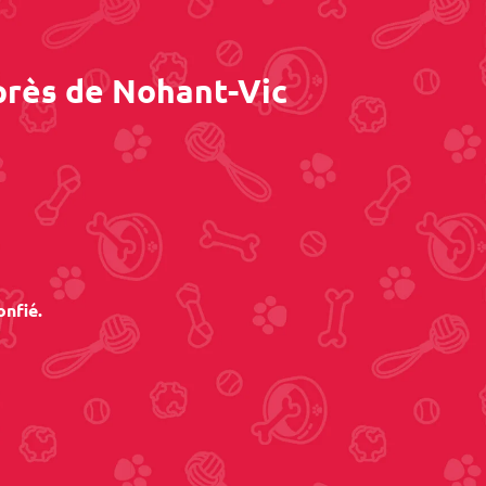
près de Nohant-Vic
onfié.