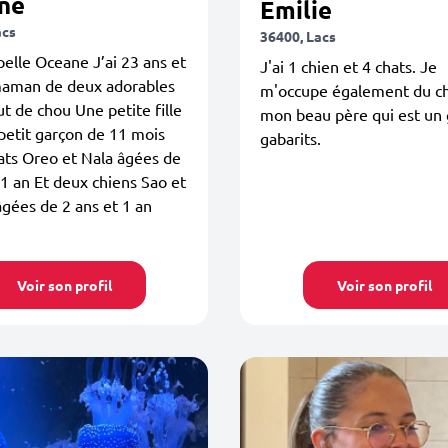
ne
Emilie
acs
36400, Lacs
elle Oceane J’ai 23 ans et
J'ai 1 chien et 4 chats. Je
 maman de deux adorables
m'occupe également du ch
ut de chou Une petite fille
mon beau père qui est un 
petit garçon de 11 mois
gabarits.
hats Oreo et Nala âgées de
 1 an Et deux chiens Sao et
gées de 2 ans et 1 an
Voir son profil
Voir son profil