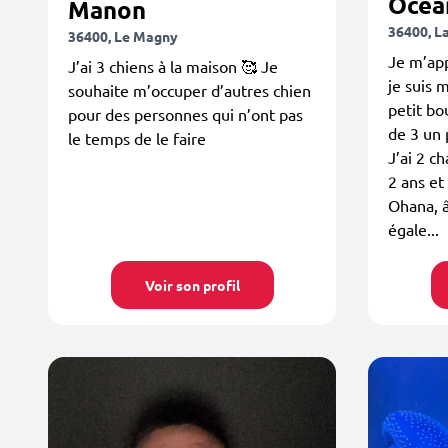
Ocea
Manon
36400, L
36400, Le Magny
Je m’app
J’ai 3 chiens à la maison 🥰 Je
je suis
souhaite m’occuper d’autres chien
petit bo
pour des personnes qui n’ont pas
de 3 un 
le temps de le faire
J’ai 2 c
2 ans et
Ohana, â
égale...
Voir son profil