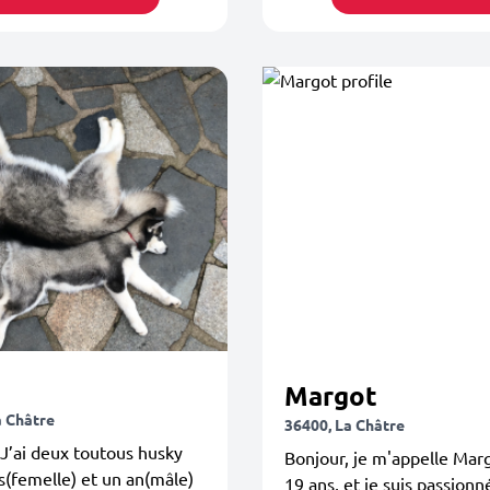
Margot
a Châtre
36400, La Châtre
J’ai deux toutous husky
Bonjour, je m'appelle Margo
(femelle) et un an(mâle)
19 ans, et je suis passionn