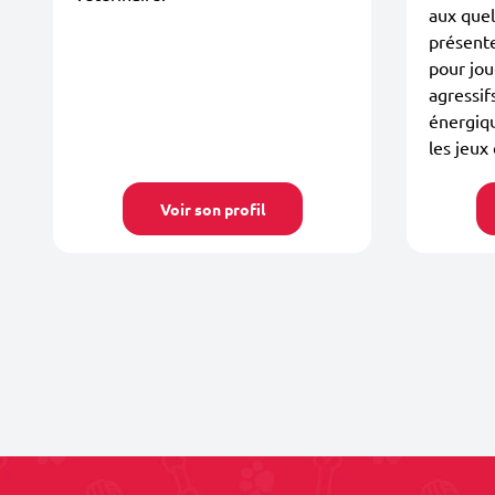
aux quel
présent
pour joue
agressif
énergiqu
les jeux 
Voir son profil