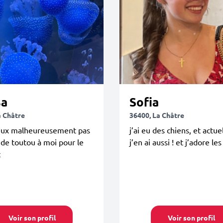
sa
Sofia
a Châtre
36400, La Châtre
eux malheureusement pas
j’ai eu des chiens, et actu
de toutou à moi pour le
j’en ai aussi ! et j’adore les
t
Voir son profil
Voir son profil