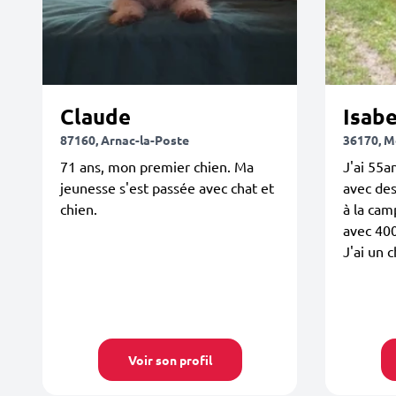
Claude
Isabe
87160, Arnac-la-Poste
36170, 
71 ans, mon premier chien. Ma
J'ai 55an
jeunesse s'est passée avec chat et
avec des
chien.
à la cam
avec 400
J'ai un c
Voir son profil