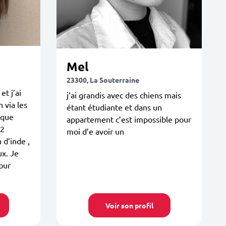
Mel
23300, La Souterraine
et j’ai
j’ai grandis avec des chiens mais
 via les
étant étudiante et dans un
i que
appartement c’est impossible pour
 2
moi d’e avoir un
 d’inde ,
ux. Je
pour
Voir son profil