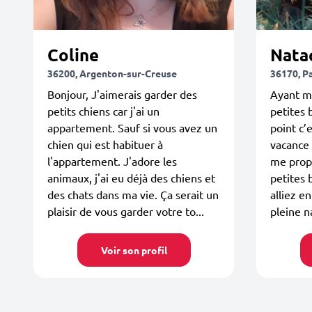
Coline
Nata
36200, Argenton-sur-Creuse
36170, P
Bonjour, J'aimerais garder des
Ayant m
petits chiens car j'ai un
petites 
appartement. Sauf si vous avez un
point c’e
chien qui est habituer à
vacance 
l'appartement. J'adore les
me prop
animaux, j'ai eu déjà des chiens et
petites 
des chats dans ma vie. Ça serait un
alliez e
plaisir de vous garder votre to...
pleine na
Voir son profil