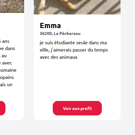
Emma
36200, Le Pêchereau
5 ans
je suis étudiante seule dans ma
ne dans
ville, j'aimerais passer du temps
t au
avec des animaux
e avec
 humaine
copains
mais un
Voir son profil