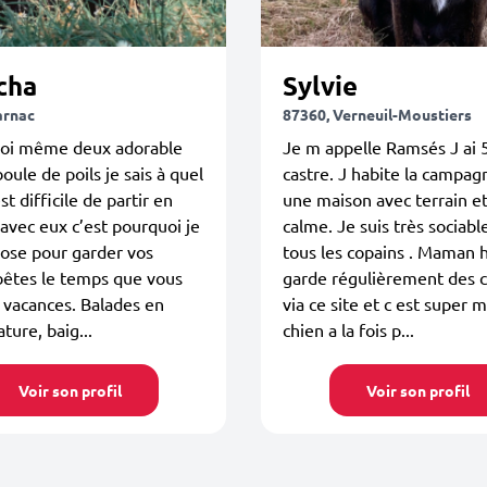
cha
Sylvie
arnac
87360, Verneuil-Moustiers
oi même deux adorable
Je m appelle Ramsés J ai 
boule de poils je sais à quel
castre. J habite la campag
st difficile de partir en
une maison avec terrain e
avec eux c’est pourquoi je
calme. Je suis très sociabl
ose pour garder vos
tous les copains . Maman
bêtes le temps que vous
garde régulièrement des 
n vacances. Balades en
via ce site et c est super 
ture, baig...
chien a la fois p...
Voir son profil
Voir son profil