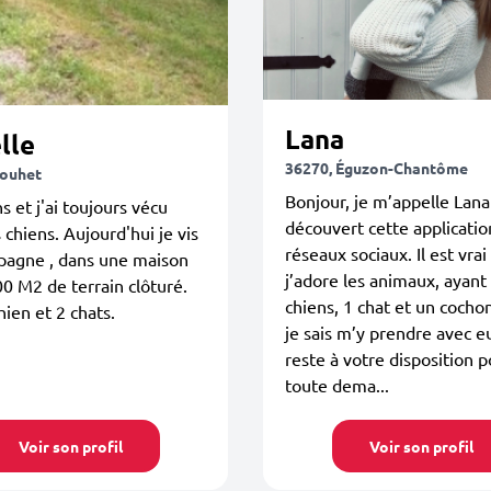
Lana
lle
36270, Éguzon-Chantôme
Mouhet
Bonjour, je m’appelle Lana 
s et j'ai toujours vécu
découvert cette application
 chiens. Aujourd'hui je vis
réseaux sociaux. Il est vra
pagne , dans une maison
j’adore les animaux, ayant
0 M2 de terrain clôturé.
chiens, 1 chat et un cochon
hien et 2 chats.
je sais m’y prendre avec e
reste à votre disposition 
toute dema...
Voir son profil
Voir son profil