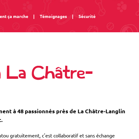
nt ça marche
|
Témoignages
|
Sécurité
à La Châtre-
nt à 48 passionnés près de La Châtre-Langlin
.
tou gratuitement, c'est collaboratif et sans échange