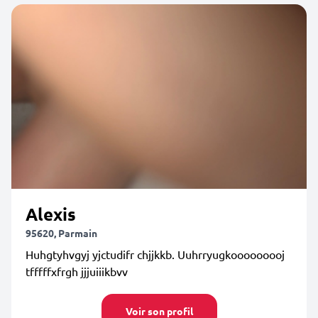
Alexis
95620, Parmain
Huhgtyhvgyj yjctudifr chjjkkb. Uuhrryugkooooooooj
tfffffxfrgh jjjuiiikbvv
Voir son profil