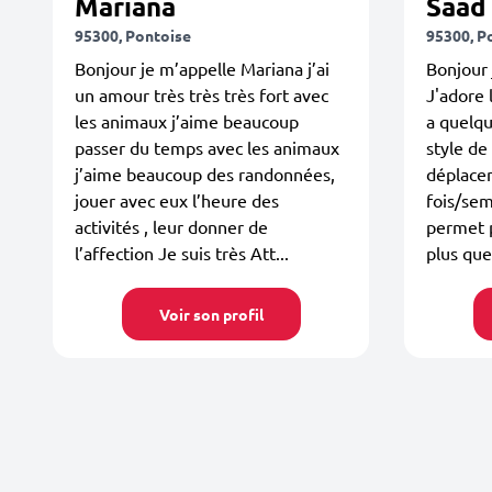
Mariana
Saad
95300, Pontoise
95300, P
Bonjour je m’appelle Mariana j’ai
Bonjour 
un amour très très très fort avec
J'adore l
les animaux j’aime beaucoup
a quelqu
passer du temps avec les animaux
style de
j’aime beaucoup des randonnées,
déplace
jouer avec eux l’heure des
fois/se
activités , leur donner de
permet p
l’affection Je suis très Att...
plus que 
Voir son profil