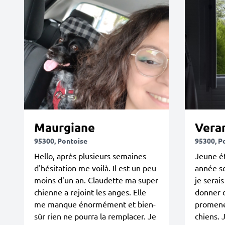
Maurgiane
Vera
95300, Pontoise
95300, P
Hello, après plusieurs semaines
Jeune é
d'hésitation me voilà. Il est un peu
année sc
moins d'un an. Claudette ma super
je serai
chienne a rejoint les anges. Elle
donner 
me manque énormément et bien-
promener
sûr rien ne pourra la remplacer. Je
chiens. J