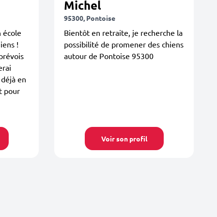
Michel
95300, Pontoise
n école
Bientôt en retraite, je recherche la
iens !
possibilité de promener des chiens
 prévois
autour de Pontoise 95300
erai
 déjà en
t pour
Voir son profil