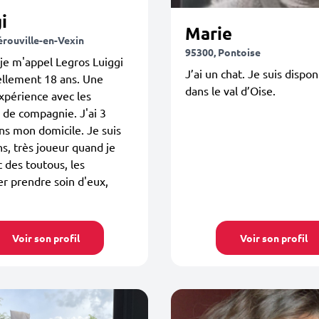
i
Marie
érouville-en-Vexin
95300, Pontoise
je m'appel Legros Luiggi
J’ai un chat. Je suis dispon
uellement 18 ans. Une
dans le val d’Oise.
xpérience avec les
de compagnie. J'ai 3
ns mon domicile. Je suis
ins, très joueur quand je
c des toutous, les
r prendre soin d'eux,
Voir son profil
Voir son profil