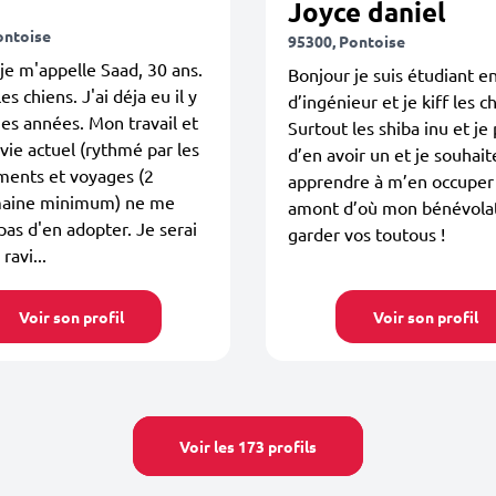
Joyce daniel
ontoise
95300, Pontoise
je m'appelle Saad, 30 ans.
Bonjour je suis étudiant e
es chiens. J'ai déja eu il y
d’ingénieur et je kiff les ch
es années. Mon travail et
Surtout les shiba inu et je
 vie actuel (rythmé par les
d’en avoir un et je souhait
ments et voyages (2
apprendre à m’en occuper
maine minimum) ne me
amont d’où mon bénévola
as d'en adopter. Je serai
garder vos toutous !
ravi...
Voir son profil
Voir son profil
Voir les 173 profils