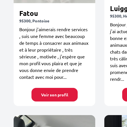
Luigg
Fatou
95300, H
95300, Pontoise
Bonjour 
Bonjour j’aimerais rendre services
j'ai act
, suis une femme avec beaucoup
bonne e
de temps à consacrer aux animaux
animaux 
et à leur propriétaire , très
chats da
sérieuse , motivée , j'espère que
très câl
mon profil vous plaira et que je
suis ave
vous donne envie de prendre
promene
contact avec moi pour...
rendr...
Voir son profil