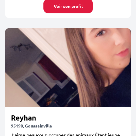
Voir son profil
Reyhan
95190, Goussainville
J’aime beaucoup occuper des animaux Étant jeune