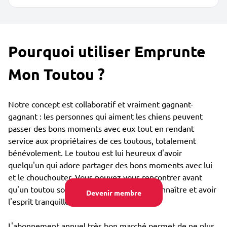
Pourquoi utiliser Emprunte
Mon Toutou ?
Notre concept est collaboratif et vraiment gagnant-
gagnant : les personnes qui aiment les chiens peuvent
passer des bons moments avec eux tout en rendant
service aux propriétaires de ces toutous, totalement
bénévolement. Le toutou est lui heureux d'avoir
quelqu'un qui adore partager des bons moments avec lui
et le chouchouter. Vous pouvez vous rencontrer avant
qu'un toutou soit confié, afin de bien se connaître et avoir
Devenir membre
l'esprit tranquille.
L'abonnement annuel très bon marché permet de ne plus