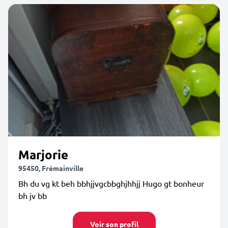
Marjorie
95450, Frémainville
Bh du vg kt beh bbhjjvgcbbghjhhjj Hugo gt bonheur
bh jv bb
Voir son profil