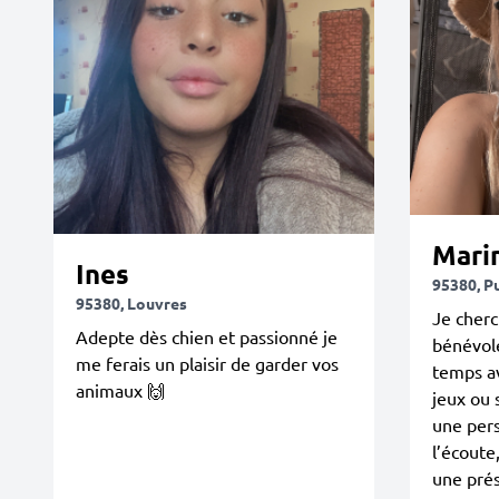
Mari
Ines
95380, P
95380, Louvres
Je cherc
Adepte dès chien et passionné je
bénévol
me ferais un plaisir de garder vos
temps av
animaux 🙌
jeux ou 
une pers
l’écoute
une pré