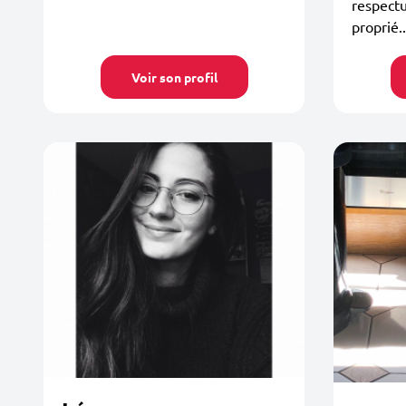
respectu
proprié..
Voir son profil