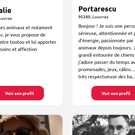
Portarescu
alie
95380, Louvres
ouvres
Bonjour ! Je suis une per
 les animaux et notament
sérieuse, attentionnée et 
ns. je vous propose de
d’énergie, passionnée par 
otre toutou et lui apporter
animaux depuis toujours. J
soins et affection
grandi entourée de chiens
j’adore passer du temps av
promenades, jeux, câlins…
très respectueuse des ha..
Voir son profil
Voir son profil