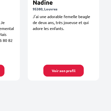
Nadine
95380, Louvres
J'ai une adorable femelle beagle
 Je
de deux ans, très joueuse et qui
temental
adore les enfants.
Mais
06 80 82
Voir son profil