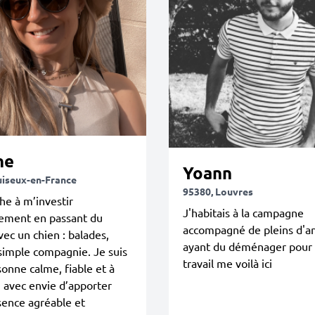
ne
Yoann
uiseux-en-France
95380, Louvres
he à m’investir
J'habitais à la campagne
ement en passant du
accompagné de pleins d'a
ec un chien : balades,
ayant du déménager pour 
simple compagnie. Je suis
travail me voilà ici
onne calme, fiable et à
, avec envie d’apporter
sence agréable et