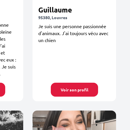
Guillaume
95380, Louvres
sonne
Je suis une personne passionnée
pleine
d'animaux. J'ai toujours vécu avec
les
un chien
’ai
 et
ec eux :
 Je suis
.
Voir son profil