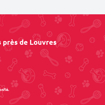
s près de Louvres
onfié.