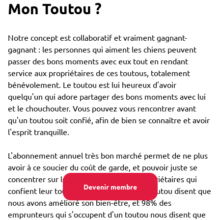
Mon Toutou ?
Notre concept est collaboratif et vraiment gagnant-
gagnant : les personnes qui aiment les chiens peuvent
passer des bons moments avec eux tout en rendant
service aux propriétaires de ces toutous, totalement
bénévolement. Le toutou est lui heureux d'avoir
quelqu'un qui adore partager des bons moments avec lui
et le chouchouter. Vous pouvez vous rencontrer avant
qu'un toutou soit confié, afin de bien se connaître et avoir
l'esprit tranquille.
L'abonnement annuel très bon marché permet de ne plus
avoir à ce soucier du coût de garde, et pouvoir juste se
concentrer sur le bien-être : 85% des propriétaires qui
Devenir membre
confient leur toutou par Emprunte Mon Toutou disent que
nous avons amélioré son bien-être, et 98% des
emprunteurs qui s'occupent d'un toutou nous disent que