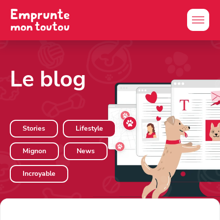
Le blog
Stories
Lifestyle
Mignon
News
Incroyable