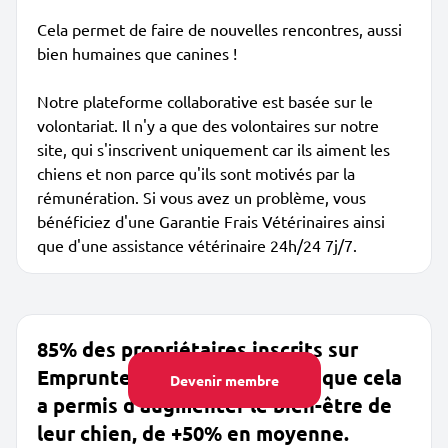
Cela permet de faire de nouvelles rencontres, aussi
bien humaines que canines !
Notre plateforme collaborative est basée sur le
volontariat. Il n'y a que des volontaires sur notre
site, qui s'inscrivent uniquement car ils aiment les
chiens et non parce qu'ils sont motivés par la
rémunération. Si vous avez un problème, vous
bénéficiez d'une Garantie Frais Vétérinaires ainsi
que d'une assistance vétérinaire 24h/24 7j/7.
85% des propriétaires inscrits sur
Emprunte Mon Toutou disent que cela
Devenir membre
a permis d'augmenter le bien-être de
leur chien, de +50% en moyenne.