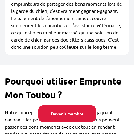
emprunteurs de partager des bons moments lors de
la garde du chien, c'est vraiment gagnant-gagnant.
Le paiement de l'abonnement annuel couvre
simplement les garanties et l'assistance vétérinaire,
ce qui est bien meilleur marché qu'une solution de
garde de chien par des dog sitters classiques. C'est
donc une solution peu coûteuse sur le long terme.
Pourquoi utiliser Emprunte
Mon Toutou ?
Notre concept est collaboratif et vraiment gagnant-
Devenir membre
gagnant : les personnes qui aiment les chiens peuvent
passer des bons moments avec eux tout en rendant
service aux propriétaires de ces toutous, totalement