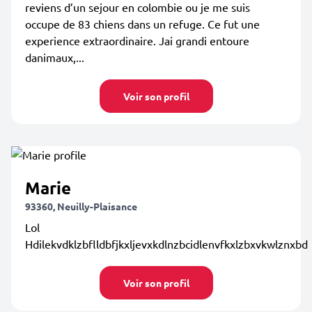
reviens d’un sejour en colombie ou je me suis
occupe de 83 chiens dans un refuge. Ce fut une
experience extraordinaire. Jai grandi entoure
danimaux,...
Voir son profil
Marie
93360, Neuilly-Plaisance
Lol
Hdilekvdklzbflldbfjkxljevxkdlnzbcidlenvfkxlzbxvkwlznxbd
Voir son profil