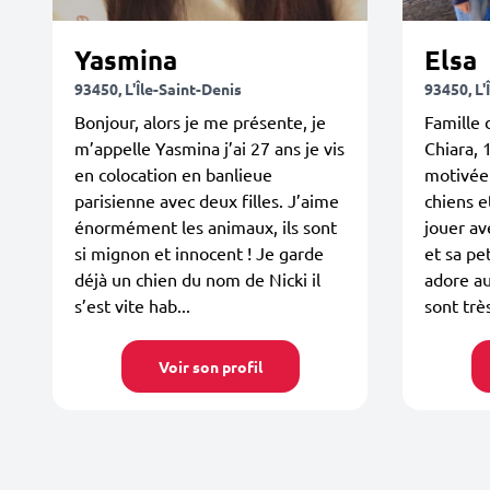
Yasmina
Elsa
93450, L'Île-Saint-Denis
93450, L'
Bonjour, alors je me présente, je
Famille 
m’appelle Yasmina j’ai 27 ans je vis
Chiara, 
en colocation en banlieue
motivée 
parisienne avec deux filles. J’aime
chiens e
énormément les animaux, ils sont
jouer av
si mignon et innocent ! Je garde
et sa pe
déjà un chien du nom de Nicki il
adore au
s’est vite hab...
sont très
Voir son profil