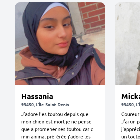
Hassania
Mick
93450, L'Île-Saint-Denis
93450, L'
J’adore l’es toutou depuis que
Coureur
mon chien est mort je ne pense
J'ai un 
que a promener ses toutou car c
j'appréc
min animal préférée j’adore les
un tout