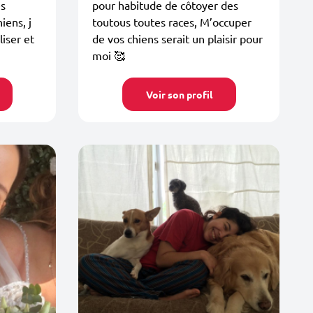
es
pour habitude de côtoyer des
iens, j
toutous toutes races, M’occuper
liser et
de vos chiens serait un plaisir pour
moi 🥰
Voir son profil