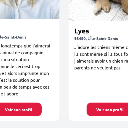
e
Lyes
Île-Saint-Denis
93450, L'Île-Saint-Denis
t longtemps que j'aimerai
J'adore les chiens même
 animal de compagnie,
ils sont même si ils tous f
c ma situation
j'aimerais avoir un chien 
onnelle ceci est trop
parents ne veulent pas
ué ! alors Emprunte mon
'est la solution pour
un peu de temps avec ces
e j'adore !
Voir son profil
Voir son profil