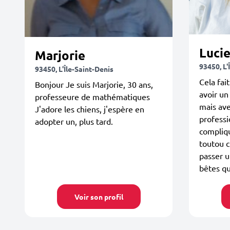
Luci
Marjorie
93450, L'
93450, L'Île-Saint-Denis
Cela fai
Bonjour Je suis Marjorie, 30 ans,
avoir un
professeure de mathématiques
mais ave
J'adore les chiens, j'espère en
professi
adopter un, plus tard.
compliq
toutou c
passer 
bêtes qu
Voir son profil