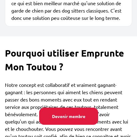
ce qui est bien meilleur marché qu'une solution de
garde de chien par des dog sitters classiques. C'est
donc une solution peu coûteuse sur le long terme.
Pourquoi utiliser Emprunte
Mon Toutou ?
Notre concept est collaboratif et vraiment gagnant-
gagnant : les personnes qui aiment les chiens peuvent
passer des bons moments avec eux tout en rendant
service aux propriétaires de ces toutous, totalement
bénévolement. Le toutou est lui heureux d'avoir
Devenir membre
quelqu'un qui adore partager des bons moments avec lui
et le chouchouter. Vous pouvez vous rencontrer avant
qu'un toutou soit confié, afin de bien se connaître et avoir