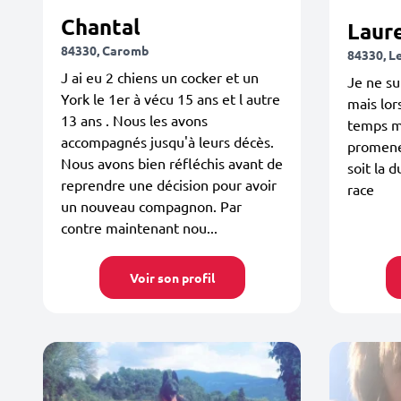
Chantal
Laur
84330, Caromb
84330, L
J ai eu 2 chiens un cocker et un
Je ne su
York le 1er à vécu 15 ans et l autre
mais lor
13 ans . Nous les avons
temps m
accompagnés jusqu'à leurs décès.
promener
Nous avons bien réfléchis avant de
soit la d
reprendre une décision pour avoir
race
un nouveau compagnon. Par
contre maintenant nou...
Voir son profil