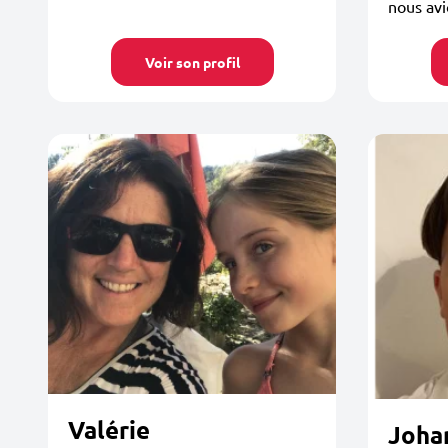
nous avi
Voir son profil
Valérie
Joha