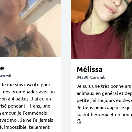
ne
Mélissa
Caromb
84330, Caromb
 Je me suis inscrite pour
Je suis une très bonne am
r mes promenades avec un
animaux en général et dep
n à 4 pattes. J'ai eu un
petite j’ai toujours eu des 
risé pendant 11 ans, une
Je tiens beaucoup à ce qu’
n amour, je l'emmènais
soient heureux et en bonn
avec moi. Je ne l'ai jamais
🤗
, impossible, tellement