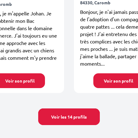
84330, Caromb
Caromb
Bonjour, je n'ai jamais pas
, je m'appelle Johan. Je
de l'adoption d'un compa
obtenir mon Bac
quatre pattes ... cela dem
onnelle dans le domaine
projet ! J'ai entretenu des 
rce. J'ai toujours eu une
très complices avec les ch
ne approche avec les
mes proches ... je suis mat
j'ai grandis avec un chiens
j'aime la ballade, partager
 sais comment m'y prendre
moments...
Voir son profil
Voir son profil
Voir les 14 profils