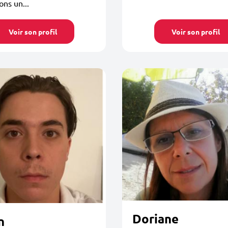
ons un...
Voir son profil
Voir son profil
Doriane
n