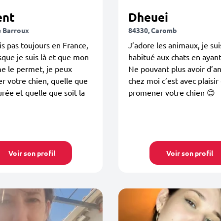
ent
Dheuei
e Barroux
84330, Caromb
is pas toujours en France,
J’adore les animaux, je sui
sque je suis là et que mon
habitué aux chats en ayant
e le permet, je peux
Ne pouvant plus avoir d’a
 votre chien, quelle que
chez moi c’est avec plaisir 
urée et quelle que soit la
promener votre chien 😊
Voir son profil
Voir son profil