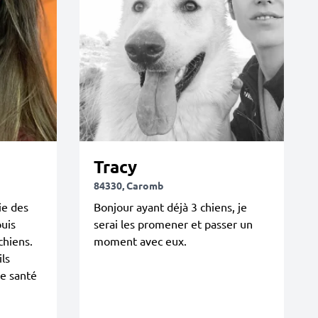
Tracy
84330, Caromb
ie des
Bonjour ayant déjà 3 chiens, je
uis
serai les promener et passer un
chiens.
moment avec eux.
ils
e santé