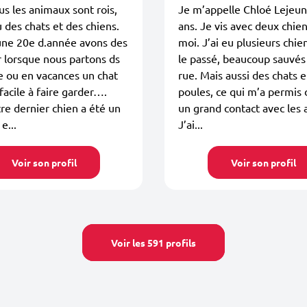
s les animaux sont rois,
Je m’appelle Chloé Lejeune
 des chats et des chiens.
ans. Je vis avec deux chie
une 20e d.année avons des
moi. J’ai eu plusieurs chie
r lorsque nous partons ds
le passé, beaucoup sauvés
le ou en vacances un chat
rue. Mais aussi des chats e
 facile à faire garder….
poules, ce qui m’a permis 
re dernier chien a été un
un grand contact avec les
e...
J’ai...
Voir son profil
Voir son profil
Voir les 591 profils