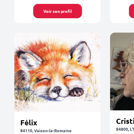
Voir son profil
Crist
Félix
84800, L'
84110, Vaison-la-Romaine