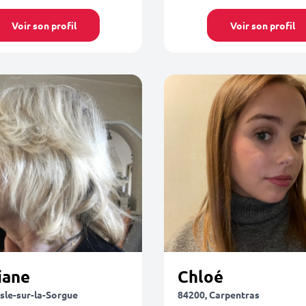
Voir son profil
Voir son profil
iane
Chloé
Isle-sur-la-Sorgue
84200, Carpentras