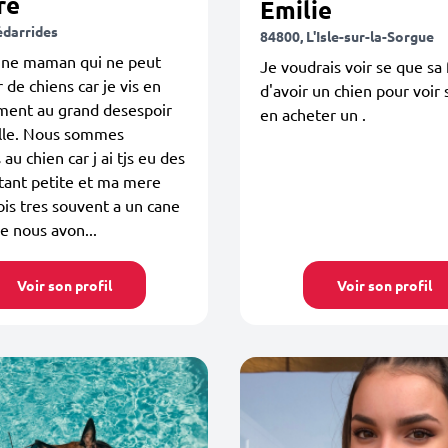
re
Emilie
édarrides
84800, L'Isle-sur-la-Sorgue
 une maman qui ne peut
Je voudrais voir se que sa 
r de chiens car je vis en
d'avoir un chien pour voir s
ment au grand desespoir
en acheter un .
ille. Nous sommes
au chien car j ai tjs eu des
tant petite et ma mere
ois tres souvent a un cane
e nous avon...
Voir son profil
Voir son profil