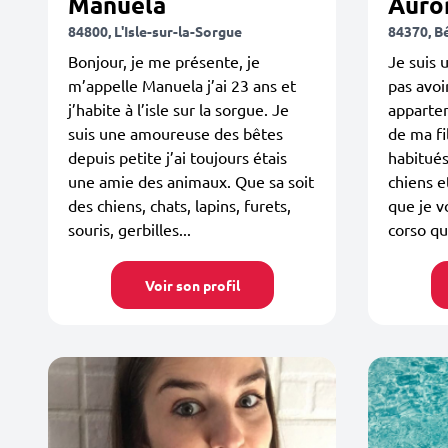
Manuela
Auro
84800, L'Isle-sur-la-Sorgue
84370, B
Bonjour, je me présente, je
Je suis
m’appelle Manuela j’ai 23 ans et
pas avoi
j’habite à l’isle sur la sorgue. Je
apparte
suis une amoureuse des bêtes
de ma f
depuis petite j’ai toujours étais
habitués 
une amie des animaux. Que sa soit
chiens e
des chiens, chats, lapins, furets,
que je v
souris, gerbilles...
corso qu
Voir son profil