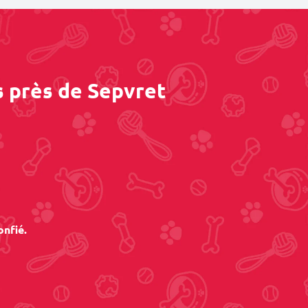
s près de Sepvret
onfié.