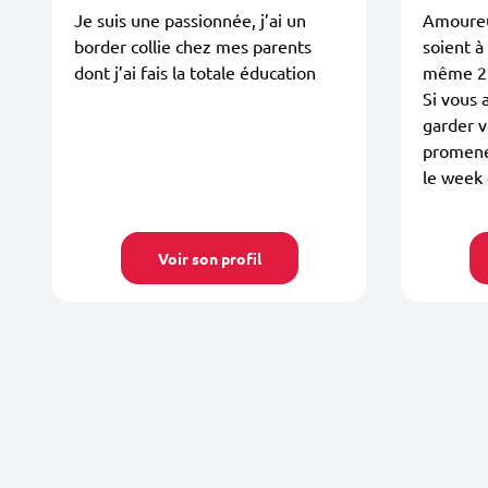
Je suis une passionnée, j’ai un
Amoureu
border collie chez mes parents
soient à 
dont j’ai fais la totale éducation
même 2 c
Si vous 
garder 
promener
le week 
Voir son profil