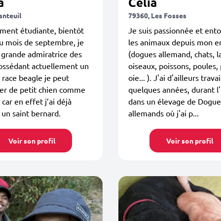
a
Célia
anteuil
79360, Les Fosses
ment étudiante, bientôt
Je suis passionnée et ent
u mois de septembre, je
les animaux depuis mon e
 grande admiratrice des
(dogues allemand, chats, l
ossédant actuellement un
oiseaux, poissons, poules,
 race beagle je peut
oie... ). J'ai d'ailleurs travai
er de petit chien comme
quelques années, durant l'
car en effet j’ai déjà
dans un élevage de Dogue
un saint bernard.
allemands où j'ai p...
Voir son profil
Voir son profil