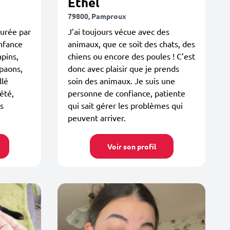
Ethel
79800, Pamproux
ourée par
J’ai toujours vécue avec des
nfance
animaux, que ce soit des chats, des
apins,
chiens ou encore des poules ! C’est
 paons,
donc avec plaisir que je prends
llé
soin des animaux. Je suis une
été,
personne de confiance, patiente
s
qui sait gérer les problèmes qui
peuvent arriver.
Voir son profil