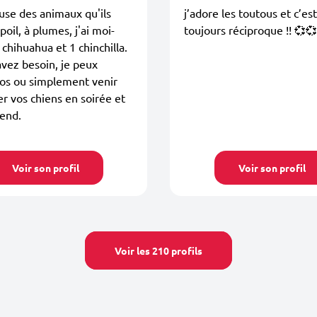
se des animaux qu'ils
j’adore les toutous et c’est
poil, à plumes, j'ai moi-
toujours réciproque !! 💞💞
hihuahua et 1 chinchilla.
avez besoin, je peux
vos ou simplement venir
 vos chiens en soirée et
end.
Voir son profil
Voir son profil
Voir les 210 profils