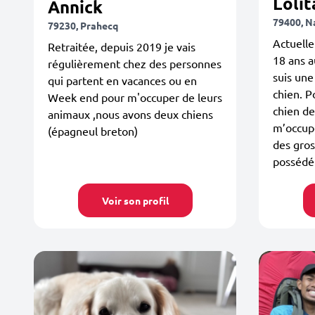
Lolit
Annick
79400, N
79230, Prahecq
Actuelle
Retraitée, depuis 2019 je vais
18 ans a
régulièrement chez des personnes
suis une
qui partent en vacances ou en
chien. P
Week end pour m'occuper de leurs
chien de
animaux ,nous avons deux chiens
m’occup
(épagneul breton)
des gros 
possédé 
Voir son profil