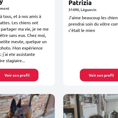
y
Patrizia
imont
31490, Léguevin
à tous, et à nos amis à
J’aime beaucoup les chiens
attes. Les chiens ont
prendrai soin du vôtre co
 partager ma vie, je ne me
c’était le mien
 être sans eux. Chez moi,
 petite meute, quelque un
 photo. Mon expérience
 j'ai ete assistante
re stagiaire...
Voir son profil
Voir son profil