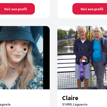
Voir son profil
Voir son profil
Claire
lagnole
31490, Léguevin