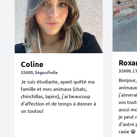
Roxa
Coline
32600, L'
32600, Ségoufielle
Bonjour
Je suis étudiante, ayant quitté ma
animaux
famille et mes animaux (chats,
j'aimer
chinchillas, lapins), j'ai beaucoup
vos touto
d'affection et de temps à donner à
aussi m
un toutou!
je peut 
d'autre 
ravie 😁