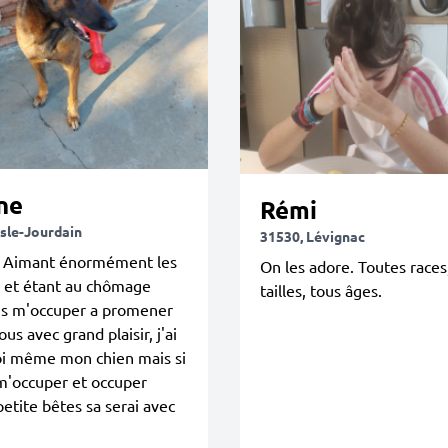
ne
Rémi
Isle-Jourdain
31530, Lévignac
, Aimant énormément les
On les adore. Toutes races
 et étant au chômage
tailles, tous âges.
ais m'occuper a promener
us avec grand plaisir, j'ai
oi même mon chien mais si
m'occuper et occuper
petite bêtes sa serai avec