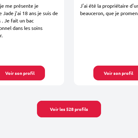
je me présente je
J'ai été la propriétaire d'u
 Jade j’ai 18 ans je suis de
beauceron, que je promena
. Je fait un bac
onnel dans les soins
r.
Voir son profil
Voir son profil
Voir les 528 profils