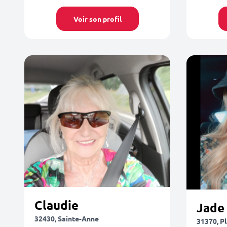
Voir son profil
Claudie
Jade
32430, Sainte-Anne
31370, P