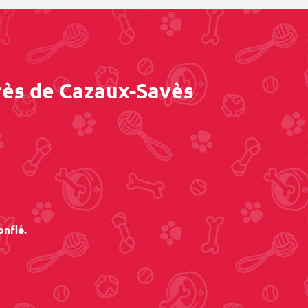
rès de Cazaux-Savès
onfié.