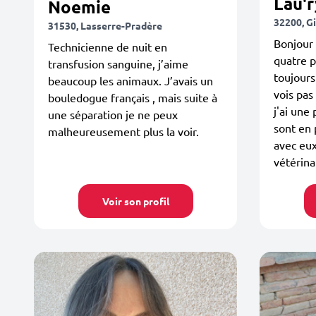
Lau'r
Noemie
32200, G
31530, Lasserre-Pradère
Bonjour 
Technicienne de nuit en
quatre p
transfusion sanguine, j’aime
toujours
beaucoup les animaux. J’avais un
vois pas
bouledogue français , mais suite à
j'ai une
une séparation je ne peux
sont en
malheureusement plus la voir.
avec eux:
vétérinai
Voir son profil