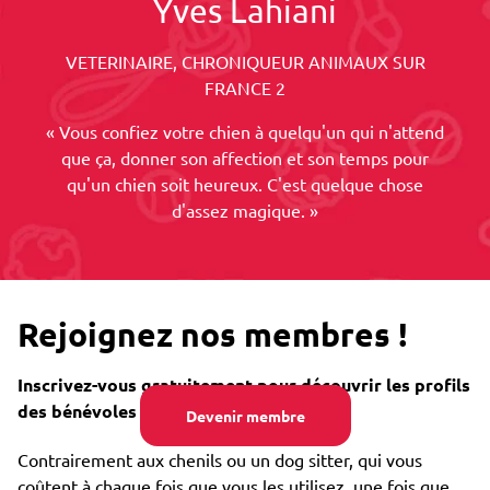
Yves Lahiani
VETERINAIRE, CHRONIQUEUR ANIMAUX SUR
FRANCE 2
« Vous confiez votre chien à quelqu'un qui n'attend
que ça, donner son affection et son temps pour
qu'un chien soit heureux. C'est quelque chose
d'assez magique. »
Rejoignez nos membres !
Inscrivez-vous gratuitement pour découvrir les profils
des bénévoles près de chez vous.
Devenir membre
Contrairement aux chenils ou un dog sitter, qui vous
coûtent à chaque fois que vous les utilisez, une fois que